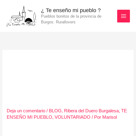
Ir
¿ Te enseño mi pueblo ?
al
Pueblos bonitos de la provincia de
contenido
Burgos. Rurallovers
Fundación La Caixa y ADRI
Ribera del Duero Burgalesa
presentan el nuevo portal web
de participación ciudadana y
patrimonio
Deja un comentario
/
BLOG
,
Ribera del Duero Burgalesa
,
TE
ENSEÑO MI PUEBLO
,
VOLUNTARIADO
/ Por
Marisol