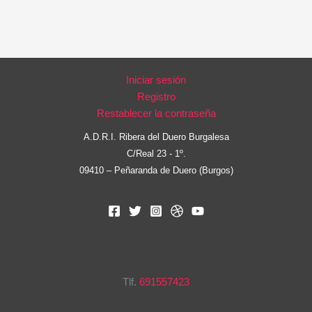
Tlf.
691557423
rv@riberadeldueroburgalesa.com