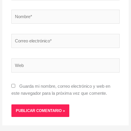
Guarda mi nombre, correo electrónico y web en
este navegador para la próxima vez que comente.
Iniciar sesión
Registro
Restablecer la contraseña
A.D.R.I. Ribera del Duero Burgalesa
C/Real 23 - 1º.
09410 – Peñaranda de Duero (Burgos)