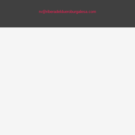
rv@riberadeldueroburgalesa.com