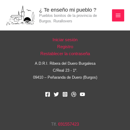
Ir
¿ Te enseño mi pueblo ?
al
Pueblos bonitos de la provincia de
contenido
Burgos. Rurallovers
Iniciar sesión
Registro
Restablecer la contraseña
A.D.R.I. Ribera del Duero Burgalesa
C/Real 23 - 1º.
09410 – Peñaranda de Duero (Burgos)
Tlf.
691557423