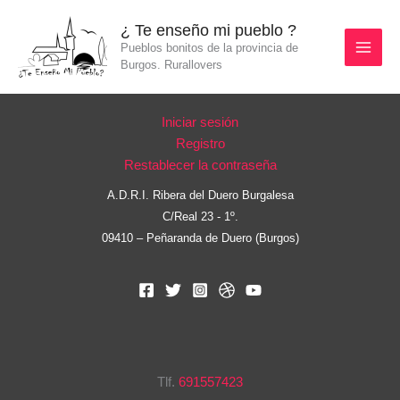
Ir
¿ Te enseño mi pueblo ?
al
Pueblos bonitos de la provincia de
contenido
Burgos. Rurallovers
Iniciar sesión
Registro
Restablecer la contraseña
A.D.R.I. Ribera del Duero Burgalesa
C/Real 23 - 1º.
09410 – Peñaranda de Duero (Burgos)
Tlf.
691557423