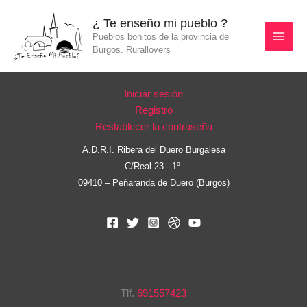
Ir
¿ Te enseño mi pueblo ?
al
Pueblos bonitos de la provincia de
contenido
Burgos. Rurallovers
Iniciar sesión
Registro
Restablecer la contraseña
A.D.R.I. Ribera del Duero Burgalesa
C/Real 23 - 1º.
09410 – Peñaranda de Duero (Burgos)
Tlf.
691557423