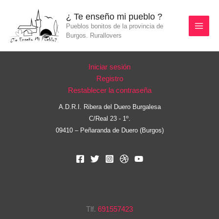
Ir
¿ Te enseño mi pueblo ?
al
Pueblos bonitos de la provincia de
contenido
Burgos. Rurallovers
Iniciar sesión
Registro
Restablecer la contraseña
A.D.R.I. Ribera del Duero Burgalesa
C/Real 23 - 1º.
09410 – Peñaranda de Duero (Burgos)
Tlf.
691557423