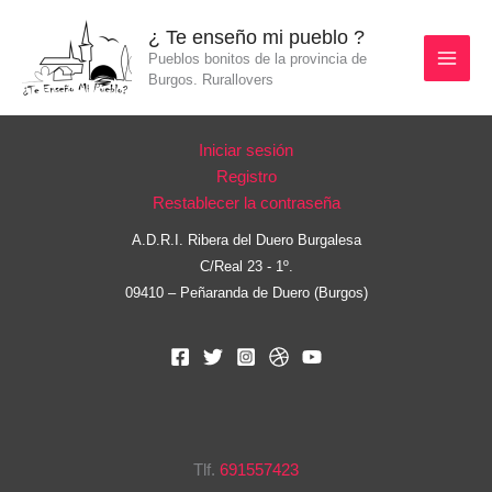
Ir
¿ Te enseño mi pueblo ?
al
Pueblos bonitos de la provincia de
contenido
Burgos. Rurallovers
Iniciar sesión
Registro
Restablecer la contraseña
A.D.R.I. Ribera del Duero Burgalesa
C/Real 23 - 1º.
09410 – Peñaranda de Duero (Burgos)
Tlf.
691557423