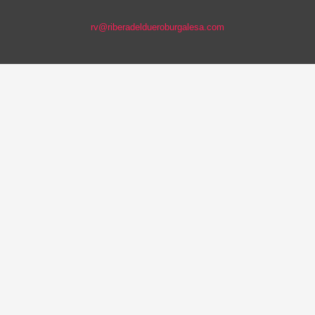
rv@riberadeldueroburgalesa.com