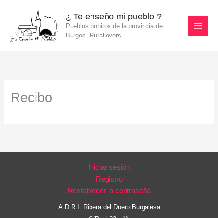
Ir
¿ Te enseño mi pueblo ?
al
Pueblos bonitos de la provincia de
contenido
Burgos. Rurallovers
Recibo
Iniciar sesión
Registro
Restablecer la contraseña
A.D.R.I. Ribera del Duero Burgalesa