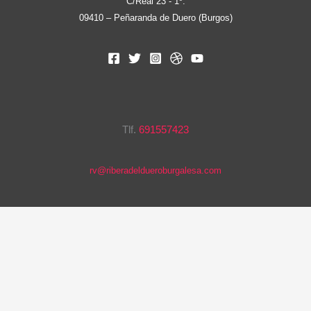
C/Real 23 - 1º.
09410 – Peñaranda de Duero (Burgos)
Tlf.
691557423
rv@riberadeldueroburgalesa.com